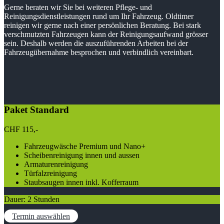
Gerne beraten wir Sie bei weiteren Pflege- und
Reinigungsdienstleistungen rund um Ihr Fahrzeug. Oldtimer
reinigen wir gerne nach einer persönlichen Beratung. Bei stark
verschmutzten Fahrzeugen kann der Reinigungsaufwand grösser
sein. Deshalb werden die auszuführenden Arbeiten bei der
Fahrzeugübernahme besprochen und verbindlich vereinbart.
Paket Standard
CHF
115,-
Fahrzeugwäsche Premium und Nano+
Scheibenreinigung innen und aussen
Armaturenreinigung
Türfalzreinigung
Staubsaugen innen inkl. Kofferraum
Dauer: 2 Stunden
Termin auswählen