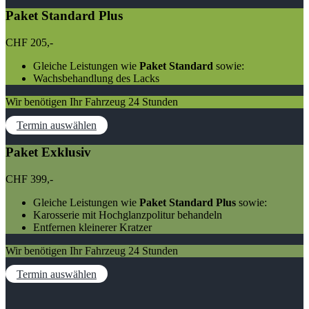
Paket Standard Plus
CHF
205,-
Gleiche Leistungen wie
Paket Standard
sowie:
Wachsbehandlung des Lacks
Wir benötigen Ihr Fahrzeug 24 Stunden
Termin auswählen
Paket Exklusiv
CHF
399,-
Gleiche Leistungen wie
Paket Standard Plus
sowie:
Karosserie mit Hochglanzpolitur behandeln
Entfernen kleinerer Kratzer
Wir benötigen Ihr Fahrzeug 24 Stunden
Termin auswählen